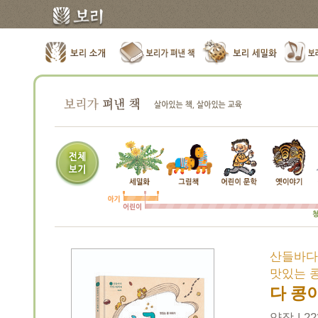
산들바다
맛있는 
다 콩
양장 | 22