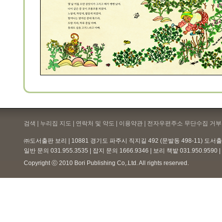
검색 | 누리집 지도 | 연락처 및 약도 |
이용약관
| 전자우편주소 무단수집 거부 
㈜도서출판 보리 | 10881 경기도 파주시 직지길 492 (문발동 498-11) 도
일반 문의 031.955.3535 | 잡지 문의 1666.9346 | 보리 책밭 031.950.959
Copyright ⓒ 2010 Bori Publishing Co,.Ltd. All rights reserved.