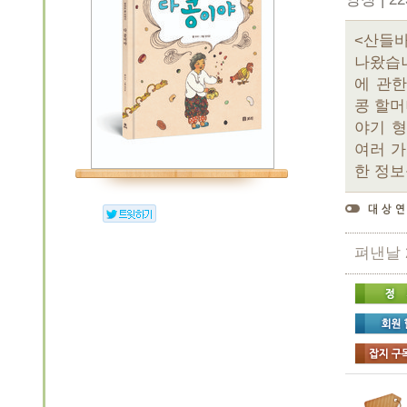
<산들
나왔습니
에 관
콩 할머
야기 
여러 가
한 정보
펴낸날 2