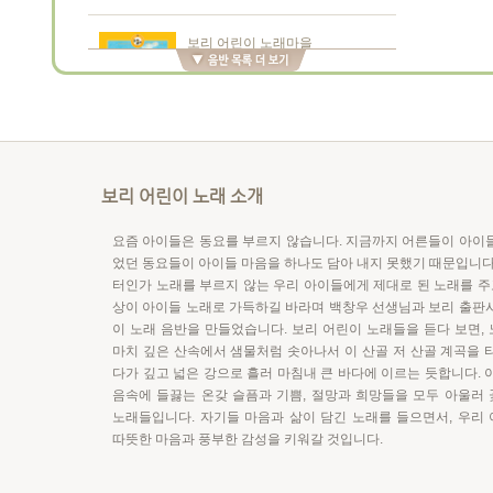
보리 어린이 노래마을
마주이야기로 백창우가 만든 노래
맨날맨날 우리만 자래 (책+CD)
백창우 아저씨네 노래창고
보리 어린이 노래 소개
이오덕 노래상자
노래처럼 살고 싶어
요즘 아이들은 동요를 부르지 않습니다. 지금까지 어른들이 아이
었던 동요들이 아이들 마음을 하나도 담아 내지 못했기 때문입니다
터인가 노래를 부르지 않는 우리 아이들에게 제대로 된 노래를 주고
상이 아이들 노래로 가득하길 바라며 백창우 선생님과 보리 출판
백창우 아저씨네 노래창고
이 노래 음반을 만들었습니다. 보리 어린이 노래들을 듣다 보면,
권정생 노래상자
마치 깊은 산속에서 샘물처럼 솟아나서 이 산골 저 산골 계곡을 
바보처럼 착하게 서 있는 우리 집
다가 깊고 넓은 강으로 흘러 마침내 큰 바다에 이르는 듯합니다. 
음속에 들끓는 온갖 슬픔과 기쁨, 절망과 희망들을 모두 아울러
노래들입니다. 자기들 마음과 삶이 담긴 노래를 들으면서, 우리
따뜻한 마음과 풍부한 감성을 키워갈 것입니다.
백창우 아저씨네 노래창고
임길택 노래상자