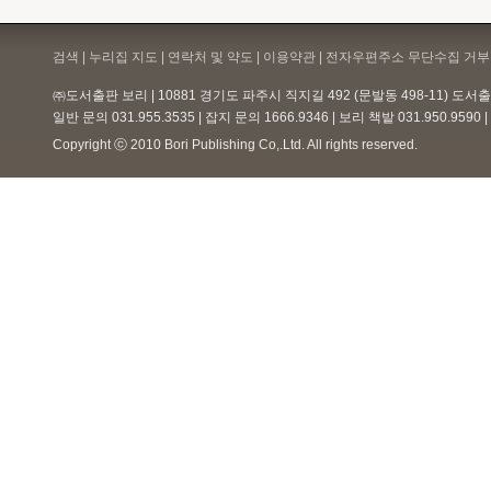
나무 꼭대기 까치네 집
검색 | 누리집 지도 | 연락처 및 약도 |
이용약관
| 전자우편주소 무단수집 거부 
㈜도서출판 보리 | 10881 경기도 파주시 직지길 492 (문발동 498-11) 도
백창우 아저씨네 노래창고
일반 문의 031.955.3535 | 잡지 문의 1666.9346 | 보리 책밭 031.950.959
아주 특별한 노래상자 이오덕·권
정생·임길택
Copyright ⓒ 2010 Bori Publishing Co,.Ltd. All rights reserved.
살구꽃 봉오리를 보니 눈물 납니다
께롱께롱 놀이 노래
전래동요 50곡
께롱께롱 놀이 노래