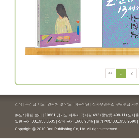
<<
1
2
검색 | 누리집 지도 | 연락처 및 약도 |
이용약관
| 전자우편주소 무단수집 거부 
㈜도서출판 보리 | 10881 경기도 파주시 직지길 492 (문발동 498-11) 도
일반 문의 031.955.3535 | 잡지 문의 1666.9346 | 보리 책밭 031.950.959
Copyright ⓒ 2010 Bori Publishing Co,.Ltd. All rights reserved.