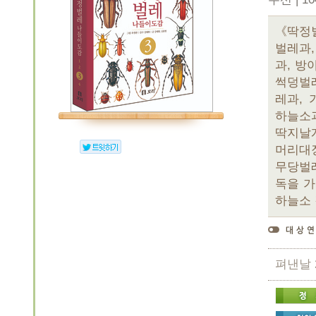
《딱정
벌레과
과, 방
썩덩벌레
레과, 
하늘소과
딱지날개
머리대장
무당벌레
독을 가
하늘소 
펴낸날 2