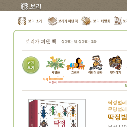
딱정벌레
무당벌레와
딱정벌
무선 | 10