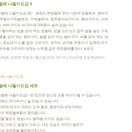
벌레 나들이도감 4
벌레 나들이도감 ④》 권에는 딱정벌레 무리 가운데 잎벌레과, 콩바구
 주둥이거위벌레과, 거위벌레과, 창주둥이바구미과, 왕바구미과, 소바
, 벼바구미과, 바구미과 200종이 실려 있습니다.
 좋아하는 잎을 갉아 먹는 잎벌레, 잎을 꼬깃꼬깃 접어 알을 낳는 거위
 콩을 갉아 먹는 콩바구미, 쌀을 갉아 먹는 쌀바구미, 벼를 갉아 먹는 벼
, 생김새가 소를 닮은 소바구미, 코끼리 코처럼 주둥이가 길쭉한 바구
나무속을 이리저리 파먹는 나무좀 같은 딱정벌레를 만나 보세요.
강태화, 김종현 옥영관 | 출간일 2021-04-15 | 대상연령 초등학생부터
레 나들이도감
벌레 나들이도감 세트
벌레 나들이도감》만 있으면 당신은 곤충 박사가 될 수 있습니다.
레는 어디에서나 늘 만날 수 있습니다.
나무와 버섯이 자라는 산과 들판, 웅덩이와 바닷가에는
이 딱정벌레들이 찾아옵니다.
할 필요도 없습니다. 벌처럼 쏘지도 않습니다.
도 다르고, 빛깔도 다르고, 사는 모습도 저마다 달라서
과 궁금증을 불러일으킵니다.