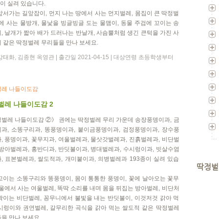
종이 실려 있습니다.
앞서가는 길앞잡이, 먼지 나는 땅에서 사는 먼지벌레, 몸집이 큰 딱정벌
물에 사는 물방개, 물낯을 빙글빙글 도는 물맴이, 동물 주검에 꼬이는 송
, 날개가 짧아 배가 드러나는 반날개, 사슴뿔처럼 생긴 큰턱을 가진 사
 같은 딱정벌레 무리들을 만나 보세요.
강태화, 김종현 옥영관 | 출간일 2021-04-15 | 대상연령 초등학생부터
레 나들이도감
벌레 나들이도감 2
벌레 나들이도감 ②》 권에는 딱정벌레 무리 가운데 송장풍뎅이과, 금
과, 소똥구리과, 똥풍뎅이과, 붙이금풍뎅이과, 검정풍뎅이과, 장수풍
, 풍뎅이과, 꽃무지과, 여울벌레과, 물삿갓벌레과, 진흙벌레과, 비단벌
 방아벌레과, 홍반디과, 반딧불이과, 병대벌레과, 수시렁이과, 빗살수염
, 표본벌레과, 쌀도적과, 개미붙이과, 의병벌레과 193종이 실려 있습
딱정벌
꼬이는 소똥구리와 똥풍뎅이, 몸이 통통한 풍뎅이, 꽃에 날아오는 꽃무
여울에서 사는 여울벌레, 똑딱 소리를 내며 몸을 뒤집는 방아벌레, 비단처
짝이는 비단벌레, 꽁무니에서 불빛을 내는 반딧불이, 이것저것 갉아 먹
시렁이와 권연벌레, 갈무리한 곡식을 갉아 먹는 쌀도적 같은 딱정벌레
을 만나 보세요.