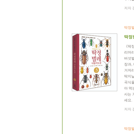
저자 
딱정벌
딱정
《딱정
리머리
버섯벌
장과,
거저리
딱지날
곡식을
아 먹
사는 
세요.
저자 
딱정벌