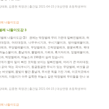
강태화, 김종현 옥영관 | 출간일 2021-04-15 | 대상연령 초등학생부터
레 나들이도감
벌레 나들이도감 3
벌레 나들이도감 ③》 권에는 딱정벌레 무리 가운데 밑빠진벌레과, 허
대장과, 머리대장과, 나무쑤시기과, 쑤시기붙이과, 방아벌레붙이과,
레과, 무당벌레붙이과, 무당벌레과, 긴썩덩벌레과, 왕꽃벼룩과, 목대
 하늘소붙이과, 홍날개과, 뿔벌레과, 가뢰과, 혹거저리과, 잎벌레붙이과,
과, 썩덩벌레과, 하늘소과 198종이 실려 있습니다.
개가 짧아 밑이 빠진 것처럼 보이는 밑빠진벌레, 머리가 큰 머리대장,
 갉아 먹는 곡식쑤시기, 동글동글한 무늬가 있는 무당벌레, 버섯을 갉
는 버섯벌레, 몸빛이 빨간 홍날개, 무서운 독을 가진 가뢰, 이곳저곳에서
거저리, 더듬이가 아주 길쭉한 하늘소 같은 딱정벌레 무리들을 만나 보
강태화, 김종현 옥영관 | 출간일 2021-04-15 | 대상연령 초등학생부터
레 나들이도감