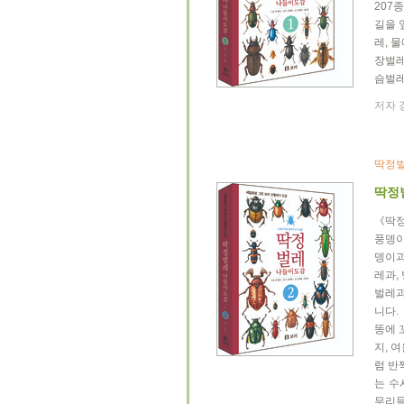
207
길을 
레, 
장벌레
슴벌레
저자 
딱정벌
딱정
《딱정
풍뎅이
뎅이과
레과,
벌레과
니다.
똥에 
지, 
럼 반
는 수
무리들