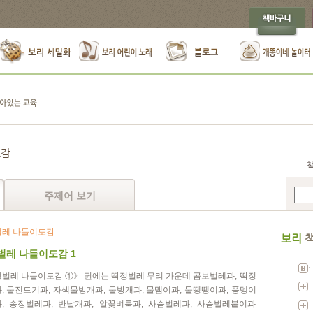
도감
주제어 보기
레 나들이도감
보리
책
벌레 나들이도감 1
벌레 나들이도감 ①》 권에는 딱정벌레 무리 가운데 곰보벌레과, 딱정
, 물진드기과, 자색물방개과, 물방개과, 물맴이과, 물땡땡이과, 풍뎅이
, 송장벌레과, 반날개과, 알꽃벼룩과, 사슴벌레과, 사슴벌레붙이과