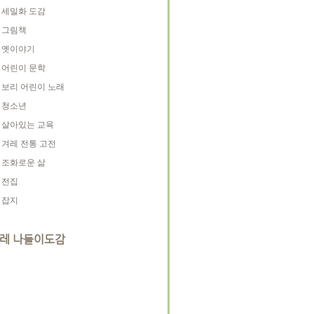
세밀화 도감
그림책
옛이야기
어린이 문학
보리 어린이 노래
청소년
살아있는 교육
겨레 전통 고전
조화로운 삶
전집
잡지
레 나들이도감