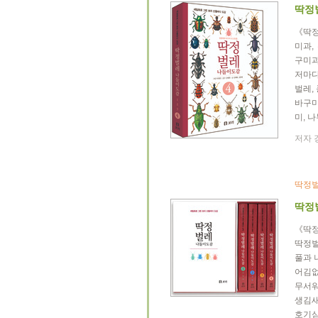
딱정
《딱정
미과,
구미과
저마다
벌레,
바구미
미, 
저자 
딱정벌
딱정
《딱정
딱정벌
풀과 
어김없
무서워
생김새
호기심