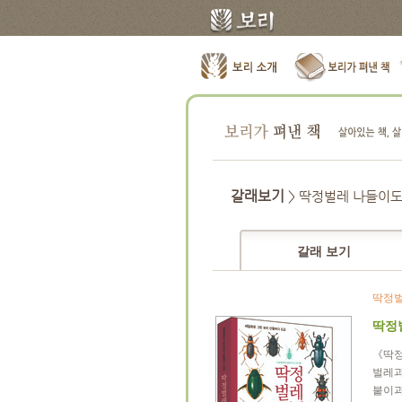
갈래보기
> 딱정벌레 나들이
갈래 보기
딱정벌
딱정
《딱정
벌레과
붙이과