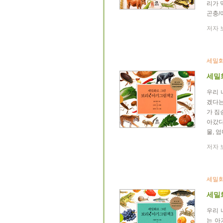
리가 
곤충/
저자 보
세밀화
세밀
우리 
겠다는
가 짐
아갔다
물, 
저자 보
세밀화
세밀
우리 
는 아