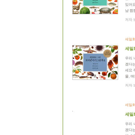
있어요
냠 짭
저자 보
세밀화
세밀
우리 
겠다는
세요 
물, 
저자 보
세밀화
세밀
우리 
겠다는