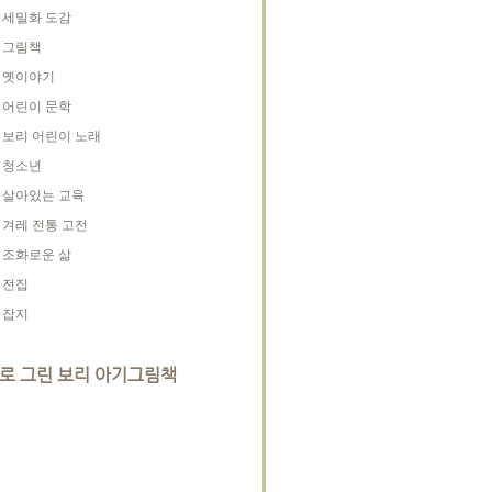
세밀화 도감
그림책
옛이야기
어린이 문학
보리 어린이 노래
청소년
살아있는 교육
겨레 전통 고전
조화로운 삶
전집
잡지
로 그린 보리 아기그림책