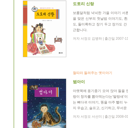
도토리 신랑
보름달처럼 넉넉한 가을 이야기 서른
을 맞은 신부의 첫날밤 이야기도, 
도, 돌미륵하고 장기 두고 장가도 
근합니다.
저자 서정오 김병하 | 출간일 2007-1
철따라 들려주는 옛이야기
범아이
아랫목에 옹기종기 모여 앉아 들을 
랑이 창자를 뽑아먹는다는‘딸랑새’이
는 뼈다귀 이야기, 똥을 아주 빨리 
지 우습고, 슬프고, 신기하고, 무서
저자 서정오 서선미 | 출간일 2008-0