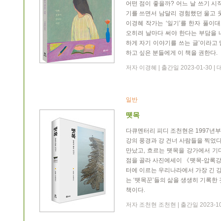
어떤 점이 좋을까? 어느 날 쓰기 시
기를 쓰면서 남달리 경험했던 울고 
이경혜 작가는 ‘일기’를 한자 풀이대
오히려 날마다 써야 한다는 부담을 
하게 자기 이야기를 쓰는 글’이라고
하고 싶은 분들에게 이 책을 권한다.
저자 이경혜 | 출간일 2023-01-30 
일반
뗏목
다큐멘터리 피디 조천현은 1997년
강의 풍경과 강 건너 사람들을 찍었다.
만났고, 흐르는 뗏목을 강가에서 기다
점을 골라 사진에세이 《뗏목-압록강
터에 이르는 우리나라에서 가장 긴 강
는 ‘뗏목꾼’들의 삶을 생생히 기록한
책이다.
저자 조천현 조천현 | 출간일 2023-10