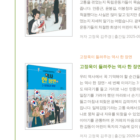
고통을 겪었는지 독립운동가들이 목숨 
줍니다
.
안중근
,
윤봉길
,
이봉창과 같은
척결했다는 사실은 많이 알고 있지만 
었는지 자세히 알기는 어렵습니다
.
광
운동가들의 처절한 희생이 어린이 독
저자 고정욱 김주경 | 출간일 2025-0
고정욱이 들려주는 역사 한 장면
고정욱이 들려주는 역사 한 장면 
우리 역사에서 꼭 기억해야 할 순간
는 역사 한 장면
>
세 번째 이야기는
3·
도 태극기를 들고 거리로 나선 민중
일장기를 가려야 했던 마라토너 손기
뚫고 마침내 되찾은 광복의 감격까지 
집니다
.
일제강점기라는 고통 속에서도 
나로 뭉쳐 끝내 자유를 되찾을 수 있
이야기를 관통하며 온 겨레의 마음으
한 감동이 어린이 독자의 가슴에 깊이
저자 고정욱 김주경 | 출간일 2026-0