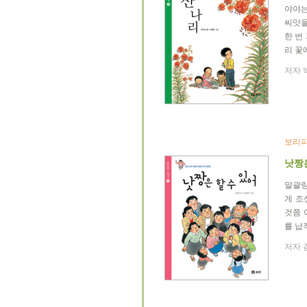
야야는
씨앗을
한 번
리 꽃
저자 박
보리피
낫짱은
말괄량
게 조
것쯤 
를 납
저자 김