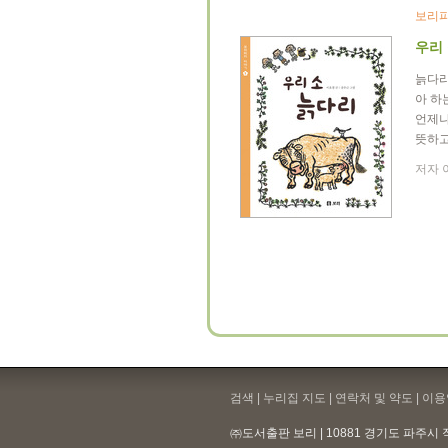
보리피
우리
늙다리
아 하
언제나
뜻하고
저자 이
검색 | 누리집 지도 | 연락처 및 약도 |
이용
㈜도서출판 보리 | 10881 경기도 파주시 직