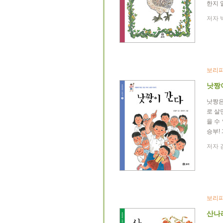
한지 
저자 박
보리피
낫짱
낫짱은
로 살
을 수
승부!
저자 김
보리피
산나