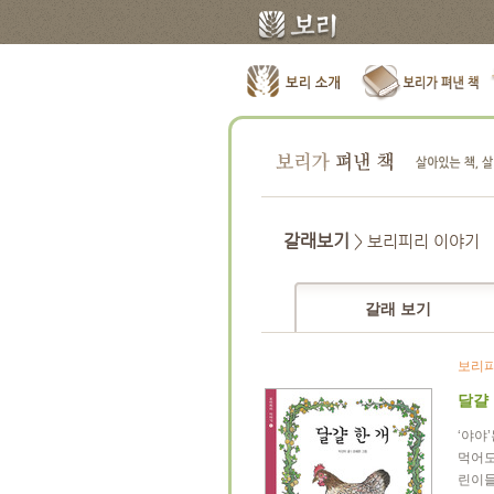
갈래보기
> 보리피리 이야기
갈래 보기
보리피
달걀 
‘야야
먹어도
린이들