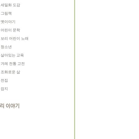
세밀화 도감
그림책
옛이야기
어린이 문학
보리 어린이 노래
청소년
살아있는 교육
겨레 전통 고전
조화로운 삶
전집
잡지
리 이야기