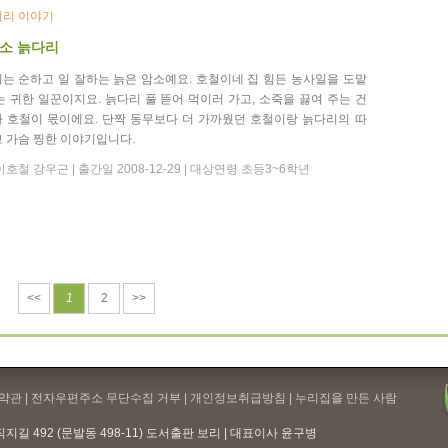
리 이야기
 소 늙다리
는 순하고 일 잘하는 늙은 암소예요. 호철이네 집 힘든 농사일을 도맡
는 귀한 일꾼이지요. 늙다리 풀 뜯어 먹이러 가고, 소죽을 끓여 주는 건
 호철이 몫이에요. 단짝 동무보다 더 가까웠던 호철이랑 늙다리의 따
 가슴 찡한 이야기입니다.
호철 강우근 | 출간일 2008-12-29 | 대상연령 초등3~6학년
<<
1
2
>>
약관
| 전자우편주소 무단수집 거부 |
개인정보취급방침
| 누리집을 만든 사람
지길 492 (문발동 498-11) 도서출판 보리 | 대표이사 윤구병