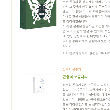
부터 곤충의 몸 생김새와 여러 가지 
까지 그동안의 연구 결과에 풍부한 
냈습니다. 뿐만 아니라 우리 둘레에서
아내고 앞선 이론들이 곤충마다 어
로 정리하였습니다.
이 책은 곤충을 전공하는 학생뿐 아
면 누구나 쉽게 읽을 수 있으며, 최
태, 행동 양상에 대한 다양한 사례가
의》을 통해 이제껏 경험하지 못한 ‘
랍니다.
저자 정부희 정부희 | 출간일 2021-0
정부희 곤충기
곤충의 보금자리
정부희 곤충기 1권 《곤충의 밥상》
왔습니다. 《곤충의 보금자리》는 
물, 모래에 적응하며 살아가는 데에
있습니다. 사람만 살 곳이 필요한가
오를 걱정은 없어도 늘 삶터가 없어
해마다 우리나라 미기록종 곤충들을